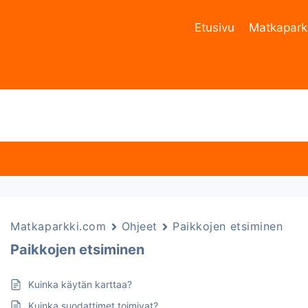
Etusivu
Matkapark
Matkaparkki.com
Ohjeet
Paikkojen etsiminen
Paikkojen etsiminen
Kuinka käytän karttaa?
Kuinka suodattimet toimivat?