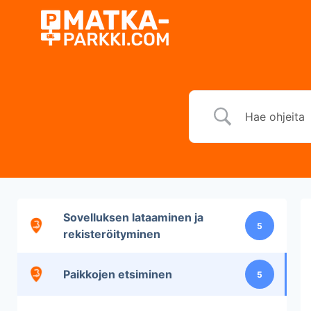
Siirry
sisältöön
Sovelluksen lataaminen ja
5
rekisteröityminen
Paikkojen etsiminen
5