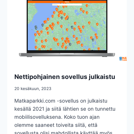
S
4
T
O
A
N
J
T
A
Ä
S
Ä
I
L
J
L
A
Ä
I
–
N
A
N
J
Nettipohjainen sovellus julkaistu
I
A
T
N
20 kesäkuun, 2023
K
O
Matkaparkki.com -sovellus on julkaistu
H
kesällä 2021 ja siitä lähtien se on tunnettu
T
mobiilisovelluksena. Koko tuon ajan
A
I
olemme saaneet toiveita siitä, että
S
sovellusta olisi mahdollista käyttää myös