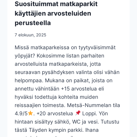
Y
Suosituimmat matkaparkit
S
käyttäjien arvosteluiden
Ä
H
perusteella
D
Y
7 elokuun, 2025
J
A
Missä matkaparkeissa on tyytyväisimmät
N
yöpyjät? Kokosimme listan parhaiten
A
arvostelluista matkaparkeista, jotta
U
T
seuraavan pysähdyksen valinta olisi vähän
I
helpompaa. Mukana on paikat, joista on
S
annettu vähintään +15 arvostelua eli
Y
hyväksi todettuja kohteita muiden
K
S
reissaajien toimesta. Metsä-Nummelan tila
Y
4.9/5
. +20 arvostelua
Loppi. Yön
N
hintaan sisältyy sähkö, WC ja vesi. Tutustu
R
U
tästä Täyden kympin parkki. Ihana
S