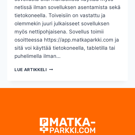
I
netissä ilman sovelluksen asentamista sekä
A
tietokoneella. Toiveisiin on vastattu ja
U
U
olemmekin juuri julkaisseet sovelluksen
T
myös nettipohjaisena. Sovellus toimii
I
osoitteessa https://app.matkaparkki.com ja
S
I
sitä voi käyttää tietokoneella, tabletilla tai
A
puhelimella ilman…
N
LUE ARTIKKELI
E
T
T
I
P
O
H
J
A
I