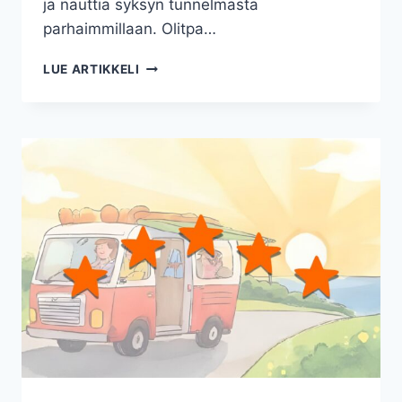
ja nauttia syksyn tunnelmasta
parhaimmillaan. Olitpa…
L
LUE ARTIKKELI
A
P
I
N
M
A
T
K
A
P
A
R
K
I
T
–
P