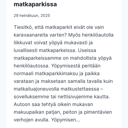
matkaparkissa
K
I
29 heinäkuun, 2025
T
K
Tiesitkö, että matkaparkit eivät ole vain
Ä
karavaanareita varten? Myös henkilöautolla
Y
T
liikkuvat voivat yöpyä mukavasti ja
T
luvallisesti matkaparkeissa. Useissa
Ä
matkaparkeissamme on mahdollista yöpyä
J
I
henkilöautossa. Yöpymisestä peritään
E
normaali matkaparkkimaksu ja paikka
N
varataan ja maksetaan samalla tavalla kuin
A
matkailuajoneuvolla matkustettaessa –
R
V
sovelluksemme tai nettisivujemme kautta.
O
Autoon saa tehtyä oikein mukavan
S
makuupaikan patjan, peiton ja pimentävien
T
E
verhojen avulla. Yöpymisen…
L