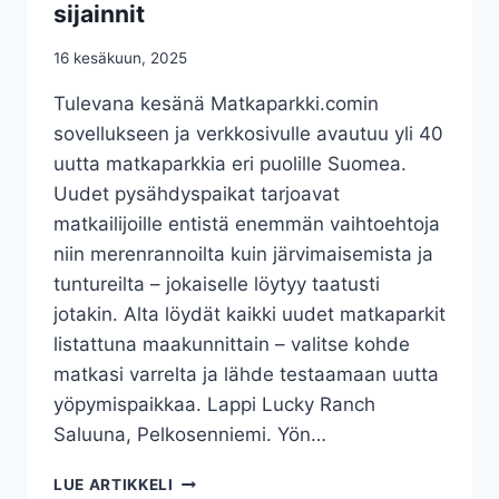
L
sijainnit
L
A
16 kesäkuun, 2025
M
A
Tulevana kesänä Matkaparkki.comin
T
sovellukseen ja verkkosivulle avautuu yli 40
K
uutta matkaparkkia eri puolille Suomea.
A
P
Uudet pysähdyspaikat tarjoavat
A
matkailijoille entistä enemmän vaihtoehtoja
R
niin merenrannoilta kuin järvimaisemista ja
K
tuntureilta – jokaiselle löytyy taatusti
I
S
jotakin. Alta löydät kaikki uudet matkaparkit
S
listattuna maakunnittain – valitse kohde
A
matkasi varrelta ja lähde testaamaan uutta
yöpymispaikkaa. Lappi Lucky Ranch
Saluuna, Pelkosenniemi. Yön…
K
LUE ARTIKKELI