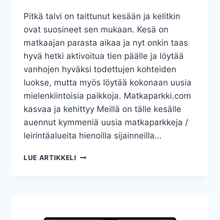
M
Pitkä talvi on taittunut kesään ja kelitkin
A
ovat suosineet sen mukaan. Kesä on
T
K
matkaajan parasta aikaa ja nyt onkin taas
A
hyvä hetki aktivoitua tien päälle ja löytää
P
vanhojen hyväksi todettujen kohteiden
A
R
luokse, mutta myös löytää kokonaan uusia
K
mielenkiintoisia paikkoja. Matkaparkki.com
K
kasvaa ja kehittyy Meillä on tälle kesälle
E
auennut kymmeniä uusia matkaparkkeja /
J
A
leirintäalueita hienoilla sijainneilla…
–
K
K
LUE ARTIKKELI
A
E
T
S
S
Ä
O
2
L
0
I
2