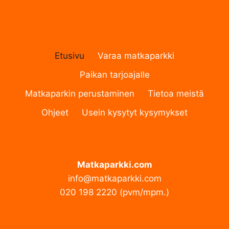
N
E
N
S
O
Etusivu
Varaa matkaparkki
V
E
Paikan tarjoajalle
L
L
Matkaparkin perustaminen
Tietoa meistä
U
Ohjeet
Usein kysytyt kysymykset
S
J
U
L
K
Matkaparkki.com
A
I
info@matkaparkki.com
S
020 198 2220 (pvm/mpm.)
T
U