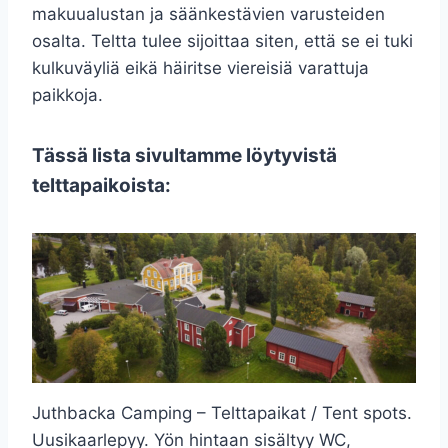
makuualustan ja säänkestävien varusteiden
osalta. Teltta tulee sijoittaa siten, että se ei tuki
kulkuväyliä eikä häiritse viereisiä varattuja
paikkoja.
Tässä lista sivultamme löytyvistä
telttapaikoista:
Juthbacka Camping – Telttapaikat / Tent spots.
Uusikaarlepyy. Yön hintaan sisältyy WC,