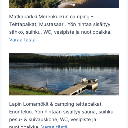
Matkaparkki Merenkurkun camping –
Telttapaikat, Mustasaari. Yön hintaa sisältyy
sähkö, suihku, WC, vesipiste ja nuotiopaikka.
Varaa tästä
Lapin Lomamökit & camping telttapaikat,
Enontekiö. Yön hintaan sisältyy sauna, suihku,
pesu- & kuivauskone, WC, vesipiste ja
nuotiopaikka.
Varaa tästä