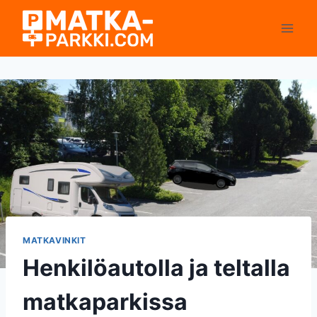
Siirry
sisältöön
MATKAVINKIT
Henkilöautolla ja teltalla
matkaparkissa