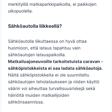
merkityillä matkaparkkipaikoilla, ei paikkojen
ulkopuolella.
Sähköautolla liikkeellä?
Sähköautolla liikuttaessa on hyvä ottaa
huomioon, että lataus tapahtuu vain
sähköautojen latauspaikoilla.
Matkailuajoneuvoille tarkoitetuista caravan -
sähköpistokkeista ei saa ladata sähköautoja.
Näitä sähköpistokkeita ei ole suunniteltu
sähköautojen teholataukseen ja niiden käyttö
väärin voi aiheuttaa turvallisuusriskejä sekä
häiriöitä muiden matkailijoiden
sähkönsaannissa.