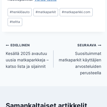
Avainsanat:
#
henkilöauto
#
matkaparkit
#
matkaparkki.com
#
teltta
Artikkelien
EDELLINEN
SEURAAVA
Kesällä 2025 avautuu
Suosituimmat
selaus
uusia matkaparkkeja –
matkaparkit käyttäjien
katso lista ja sijainnit
arvosteluiden
perusteella
Samankaltaiset artikkelit