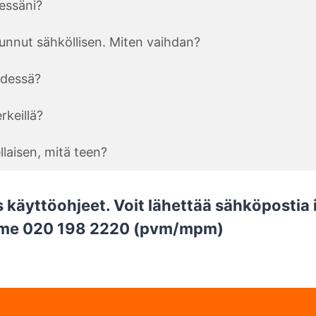
essäni?
unnut sähköllisen. Miten vaihdan?
ydessä?
rkeillä?
ellaisen, mitä teen?
s
käyttöohjeet
. Voit lähettää sähköpostia
uumme 020 198 2220 (pvm/mpm)