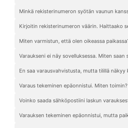
Minkä rekisterinumeron syötän vaunun kans
Kirjoitin rekisterinumeron väärin. Haittaako s
Miten varmistun, että olen oikeassa paikassa
Varaukseni ei näy sovelluksessa. Miten saan 
En saa varausvahvistusta, mutta tilillä näkyy
Varaus tekeminen epäonnistui. Miten toimin?
Voinko saada sähköpostiini laskun varaukses
Varauksen tekeminen epäonnistui, mutta paikk