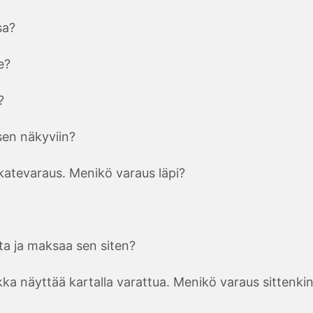
sa?
e?
?
sen näkyviin?
 katevaraus. Menikö varaus läpi?
ta ja maksaa sen siten?
a näyttää kartalla varattua. Menikö varaus sittenkin