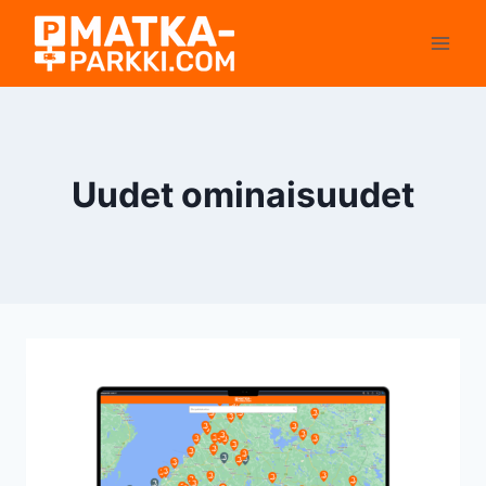
Siirry
sisältöön
Uudet ominaisuudet