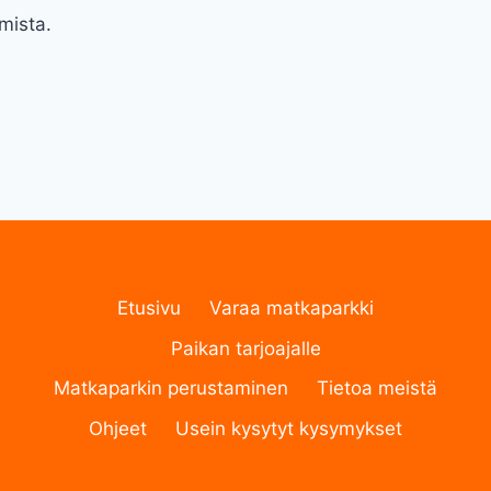
mista.
Etusivu
Varaa matkaparkki
Paikan tarjoajalle
Matkaparkin perustaminen
Tietoa meistä
Ohjeet
Usein kysytyt kysymykset