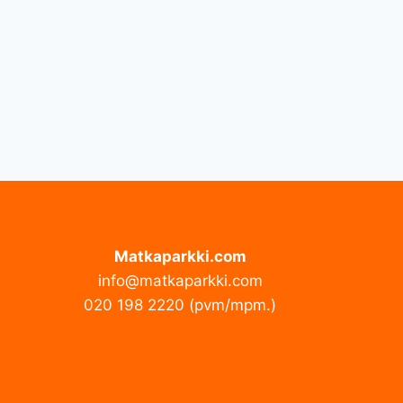
Matkaparkki.com
info@matkaparkki.com
020 198 2220 (pvm/mpm.)