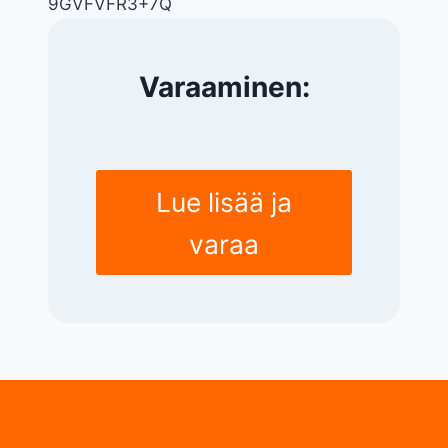
9GVFVFR3+7Q
Varaaminen:
Lue lisää ja
varaa