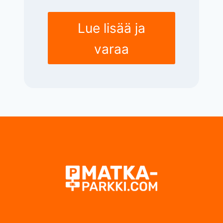
Lue lisää ja
varaa