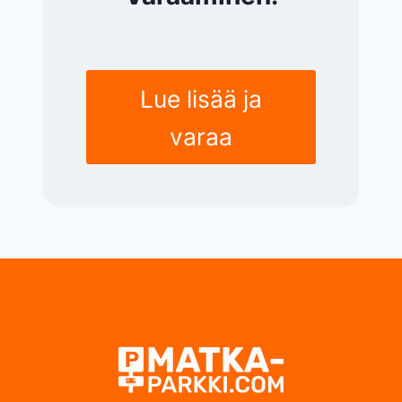
Lue lisää ja
varaa