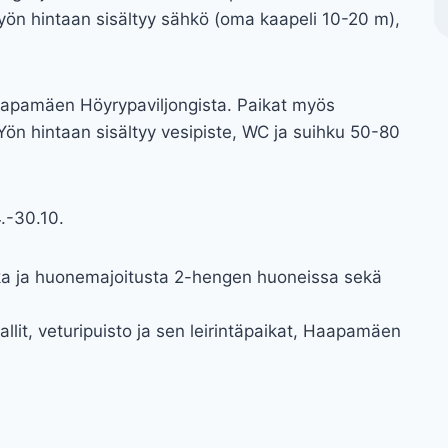
 yön hintaan sisältyy sähkö (oma kaapeli 10-20 m),
aapamäen Höyrypaviljongista. Paikat myös
. Yön hintaan sisältyy vesipiste, WC ja suihku 50-80
.-30.10.
kka ja huonemajoitusta 2-hengen huoneissa sekä
lit, veturipuisto ja sen leirintäpaikat, Haapamäen