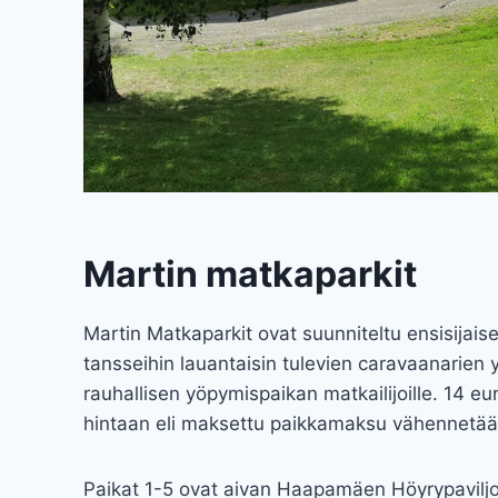
Martin matkaparkit
Martin Matkaparkit ovat suunniteltu ensisija
tansseihin lauantaisin tulevien caravaanarien
rauhallisen yöpymispaikan matkailijoille. 14 eu
hintaan eli maksettu paikkamaksu vähennetään
Paikat 1-5 ovat aivan Haapamäen Höyrypaviljong