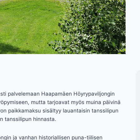
isesti palvelemaan Haapamäen Höyrypaviljongin
 yöpymiseen, mutta tarjoavat myös muina päivinä
ron paikkamaksu sisältyy lauantaisin tanssilipun
 tanssilipun hinnasta.
in ja vanhan historiallisen puna-tiilisen