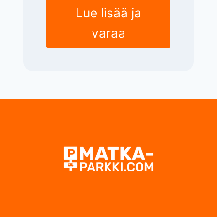
Lue lisää ja
varaa