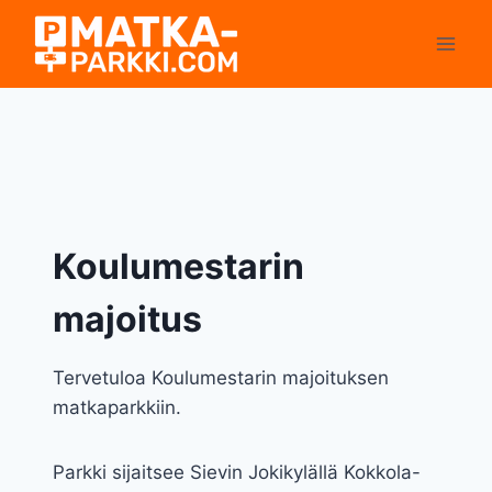
Siirry
sisältöön
Koulumestarin
majoitus
Tervetuloa Koulumestarin majoituksen
matkaparkkiin.
Parkki sijaitsee Sievin Jokikylällä Kokkola-