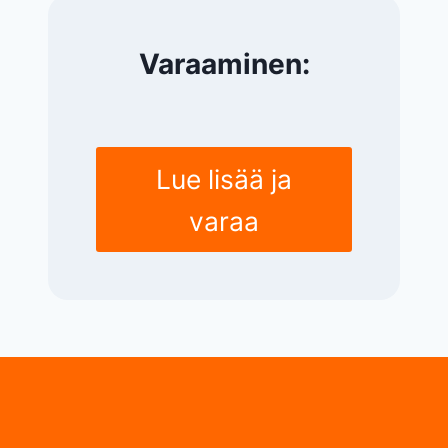
Varaaminen:
Lue lisää ja
varaa