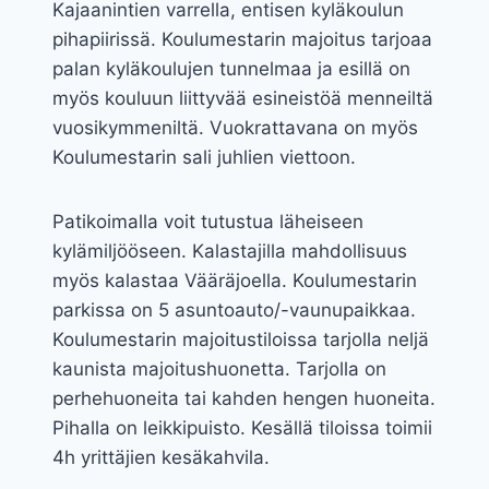
Kajaanintien varrella, entisen kyläkoulun
pihapiirissä. Koulumestarin majoitus tarjoaa
palan kyläkoulujen tunnelmaa ja esillä on
myös kouluun liittyvää esineistöä menneiltä
vuosikymmeniltä. Vuokrattavana on myös
Koulumestarin sali juhlien viettoon.
Patikoimalla voit tutustua läheiseen
kylämiljööseen. Kalastajilla mahdollisuus
myös kalastaa Vääräjoella. Koulumestarin
parkissa on 5 asuntoauto/-vaunupaikkaa.
Koulumestarin majoitustiloissa tarjolla neljä
kaunista majoitushuonetta. Tarjolla on
perhehuoneita tai kahden hengen huoneita.
Pihalla on leikkipuisto. Kesällä tiloissa toimii
4h yrittäjien kesäkahvila.