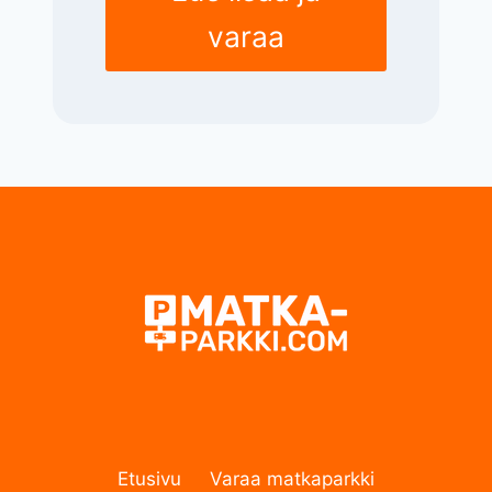
varaa
Etusivu
Varaa matkaparkki