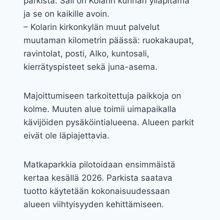
parkista. Sali on Kolarin kunnan ylläpitämä
ja se on kaikille avoin.
– Kolarin kirkonkylän muut palvelut
muutaman kilometrin päässä: ruokakaupat,
ravintolat, posti, Alko, kuntosali,
kierrätyspisteet sekä juna-asema.
Majoittumiseen tarkoitettuja paikkoja on
kolme. Muuten alue toimii uimapaikalla
kävijöiden pysäköintialueena. Alueen parkit
eivät ole läpiajettavia.
Matkaparkkia pilotoidaan ensimmäistä
kertaa kesällä 2026. Parkista saatava
tuotto käytetään kokonaisuudessaan
alueen viihtyisyyden kehittämiseen.