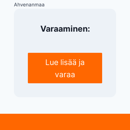
Ahvenanmaa
Varaaminen:
Lue lisää ja
varaa