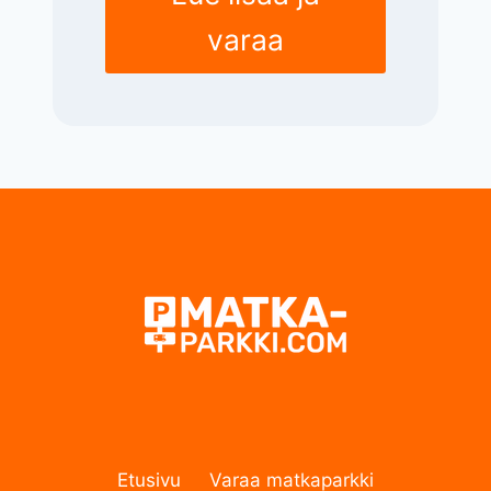
varaa
Etusivu
Varaa matkaparkki