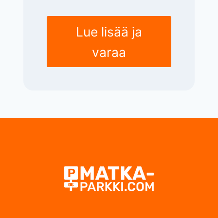
Lue lisää ja
varaa