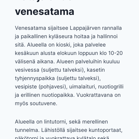
venesatama
Venesatama sijaitsee Lappajärven rannalla
ja paikallinen kyläseura hoitaa ja hallinnoi
sitä. Alueella on kioski, joka palvelee
kesäkuun alusta elokuun loppuun klo 10-20
välisenä aikana. Alueen palveluihin kuuluu
vesivessa (suljettu talveksi), kasetin
tyhjennyspaikka (suljettu talveksi),
vesipiste (pohjavesi), uimalaituri, nuotiogrilli
ja erillinen nuotiopaikka. Vuokrattavana on
myös soutuvene.
Alueella on lintutorni, sekä merellinen
tunnelma. Lähistöllä sijaitsee kuntoportaat,
näkötorni ja vuokrattava kylätalo sekä