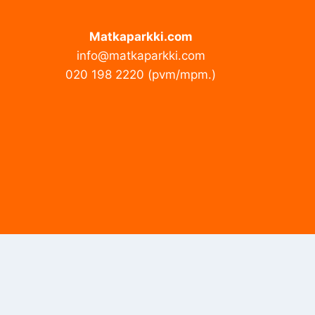
Matkaparkki.com
info@matkaparkki.com
020 198 2220 (pvm/mpm.)