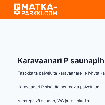
Siirry
sisältöön
Karavaanari P saunapih
Tasokkaita palveluita karavaanareille lyhytai
Karavaanari P sisältää seuraavia palveluita:
Aamu/päivä saunan, WC ja -suihkutilat