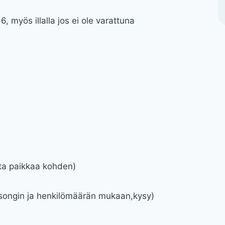
16, myös illalla jos ei ole varattuna
nta paikkaa kohden)
sesongin ja henkilömäärän mukaan,kysy)