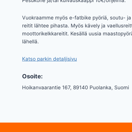
Pesukone ja/tai kuivauskaappi 10€/ohjelma.
Vuokraamme myös e-fatbike pyöriä, soutu- ja s
reitit lähtee pihasta. Myös kävely ja vaellusreit
moottorikelkkareitit. Kesällä uusia maastopyörär
lähellä.
Katso parkin detaljisivu
Osoite:
Hoikanvaarantie 167, 89140 Puolanka, Suomi