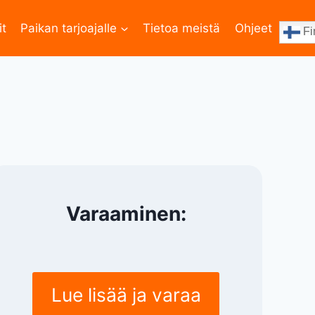
it
Paikan tarjoajalle
Tietoa meistä
Ohjeet
Fi
Varaaminen:
Lue lisää ja varaa