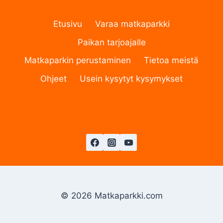
Etusivu
Varaa matkaparkki
Paikan tarjoajalle
Matkaparkin perustaminen
Tietoa meistä
Ohjeet
Usein kysytyt kysymykset
© 2026 Matkaparkki.com