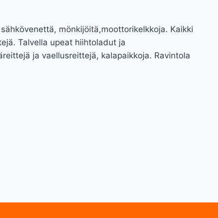
ähkövenettä, mönkijöitä,moottorikelkkoja. Kaikki
tejä. Talvella upeat hiihtoladut ja
eittejä ja vaellusreittejä, kalapaikkoja. Ravintola