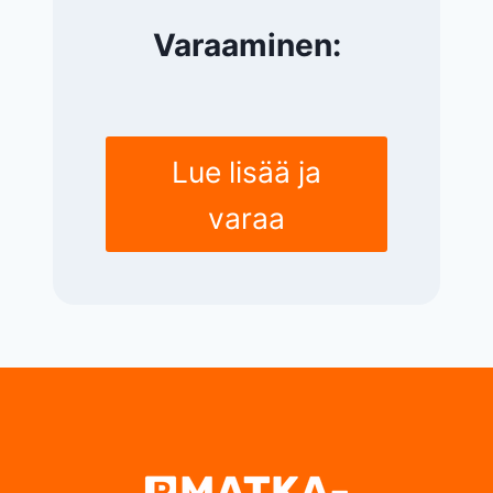
Varaaminen:
Lue lisää ja
varaa