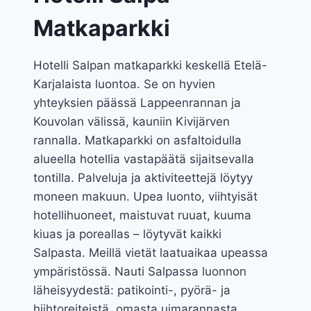
Matkaparkki
Hotelli Salpan matkaparkki keskellä Etelä-
Karjalaista luontoa. Se on hyvien
yhteyksien päässä Lappeenrannan ja
Kouvolan välissä, kauniin Kivijärven
rannalla. Matkaparkki on asfaltoidulla
alueella hotellia vastapäätä sijaitsevalla
tontilla. Palveluja ja aktiviteettejä löytyy
moneen makuun. Upea luonto, viihtyisät
hotellihuoneet, maistuvat ruuat, kuuma
kiuas ja poreallas – löytyvät kaikki
Salpasta. Meillä vietät laatuaikaa upeassa
ympäristössä. Nauti Salpassa luonnon
läheisyydestä: patikointi-, pyörä- ja
hiihtoreiteistä, omasta uimarannasta,