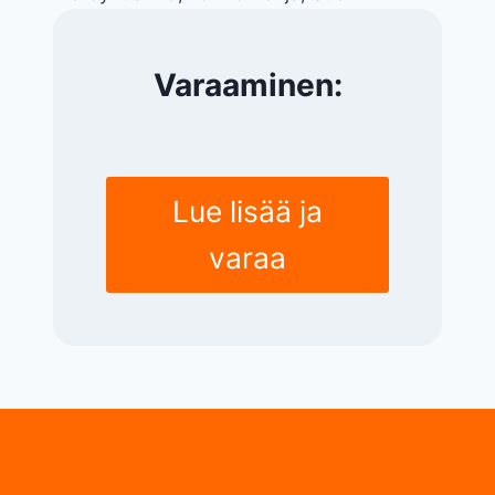
Varaaminen:
Lue lisää ja
varaa