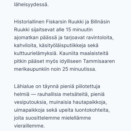
läheisyydessä.
Historiallinen Fiskarsin Ruukki ja Billnäsin
Ruukki sijaitsevat alle 15 minuutin
ajomatkan päässä ja tarjoavat ravintoloita,
kahviloita, käsityöläisputiikkeja sekä
kulttuurielämyksiä. Kauniita maalaisteitä
pitkin pääset myös idylliseen Tammisaaren
merikaupunkiin noin 25 minuutissa.
Lähialue on täynnä pieniä piilotettuja
helmiä — rauhallisia metsäteitä, pieniä
vesiputouksia, muinaisia hautapaikkoja,
uimapaikkoja sekä upeita luontokohteita,
joita suosittelemme mielellämme
vieraillemme.