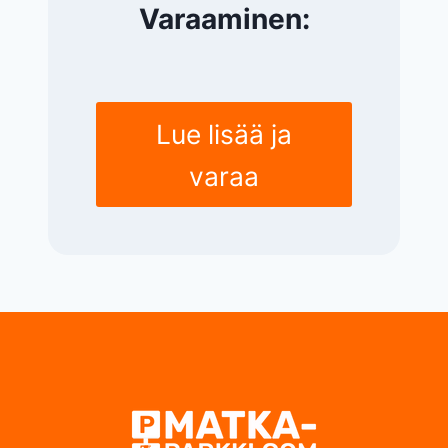
Varaaminen:
Lue lisää ja
varaa