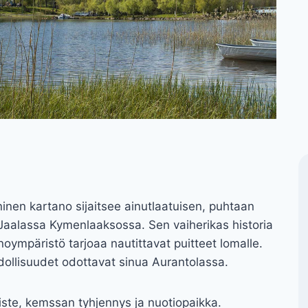
inen kartano sijaitsee ainutlaatuisen, puhtaan
 Jaalassa Kymenlaaksossa. Sen vaiherikas historia
noympäristö tarjoaa nautittavat puitteet lomalle.
ollisuudet odottavat sinua Aurantolassa.
iste, kemssan tyhjennys ja nuotiopaikka.