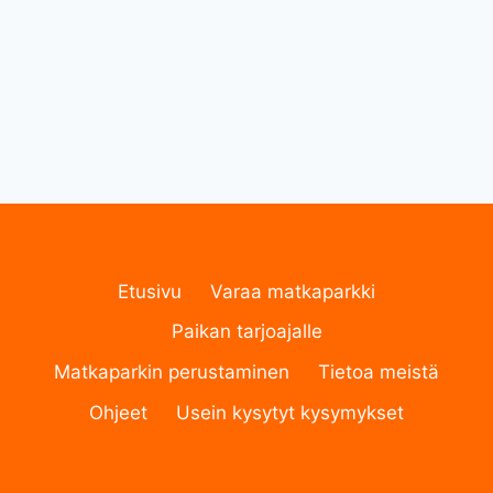
Etusivu
Varaa matkaparkki
Paikan tarjoajalle
Matkaparkin perustaminen
Tietoa meistä
Ohjeet
Usein kysytyt kysymykset