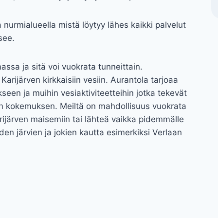
la nurmialueella mistä löytyy lähes kaikki palvelut
see.
ssa ja sitä voi vuokrata tunneittain.
rijärven kirkkaisiin vesiin. Aurantola tarjoaa
een ja muihin vesiaktiviteetteihin jotka tekevät
n kokemuksen. Meiltä on mahdollisuus vuokrata
arijärven maisemiin tai lähteä vaikka pidemmälle
iden järvien ja jokien kautta esimerkiksi Verlaan