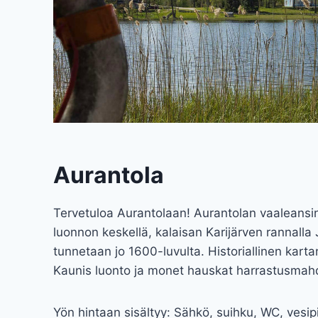
Aurantola
Tervetuloa Aurantolaan! Aurantolan vaaleansin
luonnon keskellä, kalaisan Karijärven rannalla
tunnetaan jo 1600-luvulta. Historiallinen karta
Kaunis luonto ja monet hauskat harrastusmahd
Yön hintaan sisältyy: Sähkö, suihku, WC, vesip