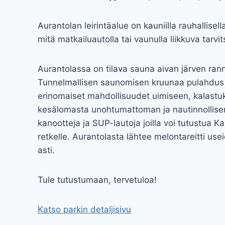
Aurantolan leirintäalue on kauniilla rauhallisel
mitä matkailuautolla tai vaunulla liikkuva tarvit
Aurantolassa on tilava sauna aivan järven ranna
Tunnelmallisen saunomisen kruunaa pulahdus Ka
erinomaiset mahdollisuudet uimiseen, kalastuks
kesälomasta unohtumattoman ja nautinnollise
kanootteja ja SUP-lautoja joilla voi tutustua K
retkelle. Aurantolasta lähtee melontareitti use
asti.
Tule tutustumaan, tervetuloa!
Katso parkin detaljisivu