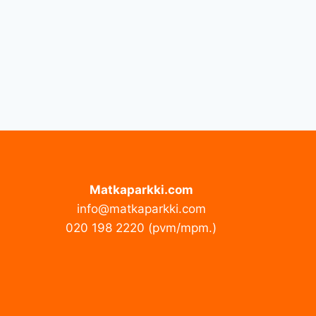
Matkaparkki.com
info@matkaparkki.com
020 198 2220 (pvm/mpm.)