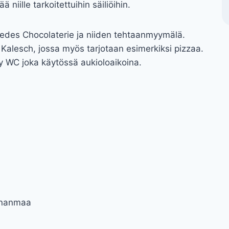
 niille tarkoitettuihin säiliöihin.
cedes Chocolaterie ja niiden tehtaanmyymälä.
alesch, jossa myös tarjotaan esimerkiksi pizzaa.
y WC joka käytössä aukioloaikoina.
enanmaa