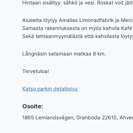
Hintaan sisältyy: sähkö ja vesi. Roskat voit jättää
Alueelta löytyy Amalias Limonadfabrik ja Mer
Samasta rakennuksesta on myös kahvila Kafé K
Sekä tehtaanmyymälästä että kahvilasta löyty
Långnäsin satamaan matkaa 8 km.
Tervetuloa!
Katso parkin detaljisivu
Osoite:
1865 Lemlandsvägen, Granboda 22610, Ahv