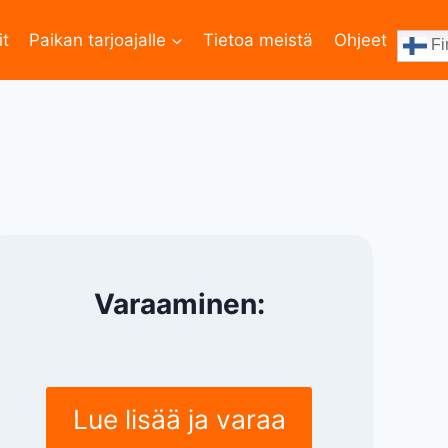
it
Paikan tarjoajalle
Tietoa meistä
Ohjeet
Fi
Varaaminen:
Lue lisää ja varaa